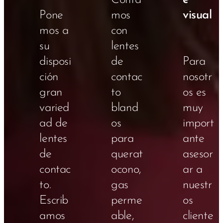
Conta
e
Pone
mos
visual
mos a
con
su
lentes
disposi
de
Para
ción
contac
nosotr
gran
to
os es
varied
bland
muy
ad de
os
import
lentes
para
ante
de
querat
asesor
contac
ocono,
ar a
to.
gas
nuestr
Escrib
perme
os
amos
able,
cliente