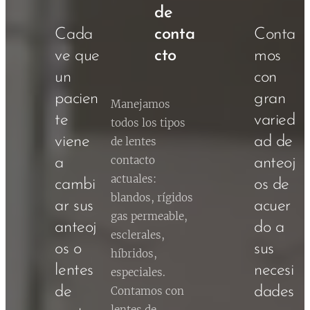
de
Cada
conta
Conta
ve que
cto
mos
un
con
pacien
gran
Manejamos
te
varied
todos los tipos
viene
ad de
de lentes
contacto
a
anteoj
actuales:
cambi
os de
blandos, rígidos
ar sus
acuer
gas permeable,
anteoj
do a
esclerales,
os o
sus
híbridos,
lentes
necesi
especiales.
de
dades
Contamos con
lentes de