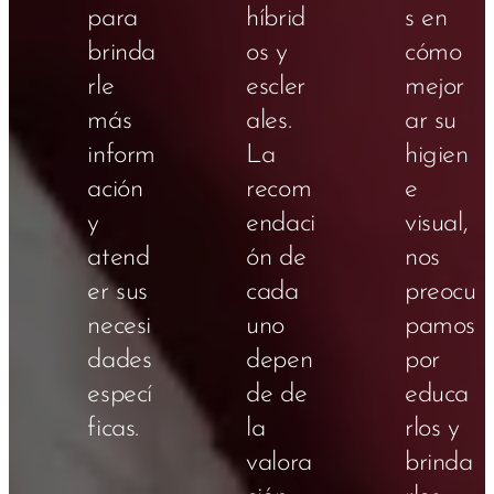
para
híbrid
s en
brinda
os y
cómo
rle
escler
mejor
más
ales.
ar su
inform
La
higien
ación
recom
e
y
endaci
visual,
atend
ón de
nos
er sus
cada
preocu
necesi
uno
pamos
dades
depen
por
especí
de de
educa
ficas.
la
rlos y
valora
brinda