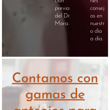
ción
rles
previa
consej
del Dr.
os en
Mora.
nuestr
o día
a día.
Contamos con
gamas de